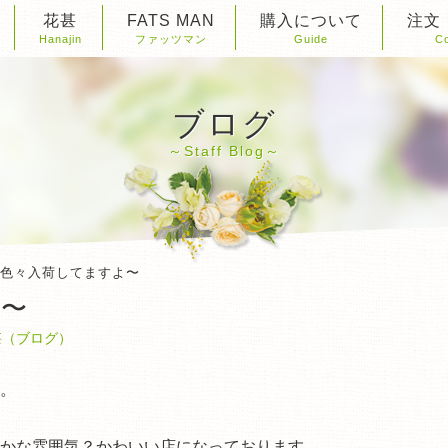
花甚
FATS MAN
購入について
注文
Hanajin
ファッツマン
Guide
Co
ブログ
Staff Blog
 色々入荷してますよ〜
よ〜
甚（ブログ）
。
かな雰囲気？かわいい店になっております。