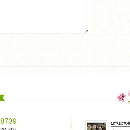
-8739
ぼちぼち
M 6:00