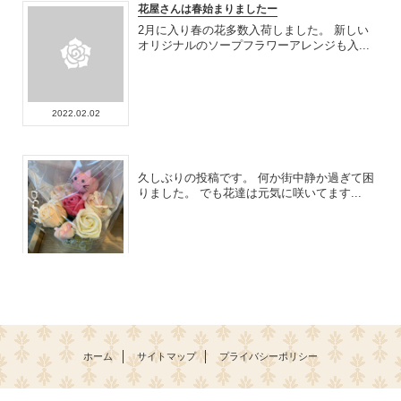
花屋さんは春始まりましたー
2月に入り春の花多数入荷しました。 新しい
オリジナルのソープフラワーアレンジも入...
2022.02.02
久しぶりの投稿です。 何か街中静か過ぎて困
りました。 でも花達は元気に咲いてます...
2021.09.08
紫陽花色々入荷しました〜
紫陽花やブーゲンビリア入荷してますよー 季
節の先取りの花々いかがでしょうか。
ホーム
サイトマップ
プライバシーポリシー