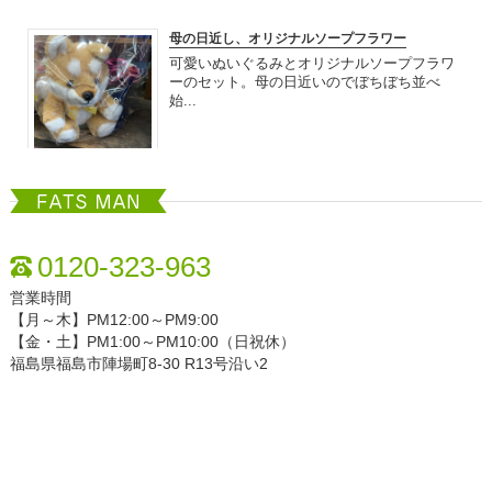
母の日近し、オリジナルソープフラワー
可愛いぬいぐるみとオリジナルソープフラワ
ーのセット。母の日近いのでぼちぼち並べ
始...
2020.04.12
FATSMAN
色々入荷してますよ〜
さわやかな季節になってきましたね。 当店も
0120-323-963
色々なギフト入荷してさわやかな雰囲気？...
営業時間
【月～木】PM12:00～PM9:00
【金・土】PM1:00～PM10:00（日祝休）
2018.10.28
福島県福島市陣場町8-30 R13号沿い2
可愛い花達入荷しましたよ〜
いつもありがとうございます 。 少し肌寒くな
りましたが気持ちいい季節ですね。 バ...