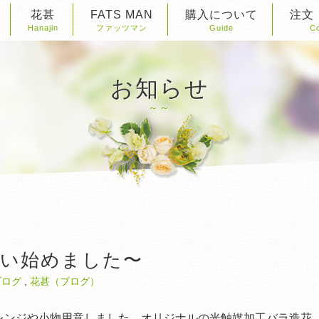
花甚
FATS MAN
購入について
注文
Hanajin
ファッツマン
Guide
Co
お知らせ
揃い始めました〜
ブログ
,
花甚（ブログ）
レンジや小物用意しました。オリジナルの光触媒加工バラ造花