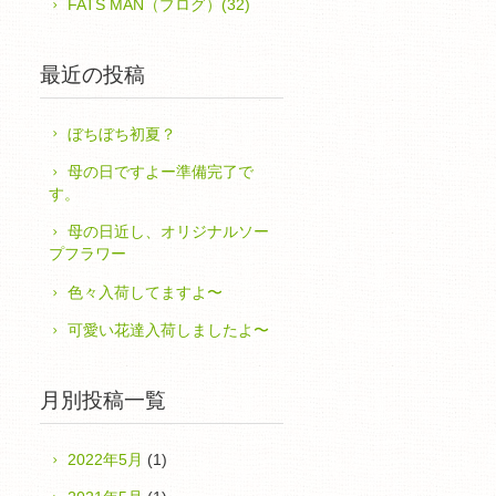
FATS MAN（ブログ）(32)
最近の投稿
ぼちぼち初夏？
母の日ですよー準備完了で
す。
母の日近し、オリジナルソー
プフラワー
色々入荷してますよ〜
可愛い花達入荷しましたよ〜
月別投稿一覧
2022年5月
(1)