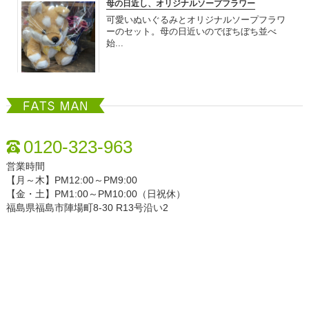
母の日近し、オリジナルソープフラワー
可愛いぬいぐるみとオリジナルソープフラワ
ーのセット。母の日近いのでぼちぼち並べ
始...
2020.04.12
FATSMAN
色々入荷してますよ〜
さわやかな季節になってきましたね。 当店も
0120-323-963
色々なギフト入荷してさわやかな雰囲気？...
営業時間
【月～木】PM12:00～PM9:00
【金・土】PM1:00～PM10:00（日祝休）
2018.10.28
福島県福島市陣場町8-30 R13号沿い2
可愛い花達入荷しましたよ〜
2018.10.03
いつもありがとうございます 。 少し肌寒くな
りましたが気持ちいい季節ですね。 バ...