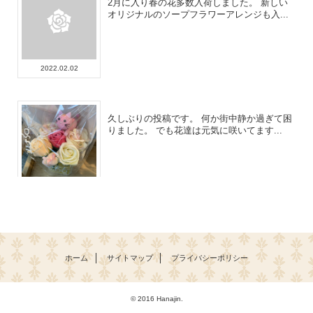
2月に入り春の花多数入荷しました。 新しい
オリジナルのソープフラワーアレンジも入...
2022.02.02
久しぶりの投稿です。 何か街中静か過ぎて困
りました。 でも花達は元気に咲いてます...
2021.09.08
紫陽花色々入荷しました〜
紫陽花やブーゲンビリア入荷してますよー 季
節の先取りの花々いかがでしょうか。
ホーム
サイトマップ
プライバシーポリシー
© 2016
Hanajin
.
2021.04.21