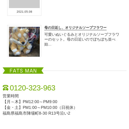
2021.05.08
母の日近し、オリジナルソープフラワー
可愛いぬいぐるみとオリジナルソープフラワ
ーのセット。母の日近いのでぼちぼち並べ
始...
2020.04.12
FATSMAN
色々入荷してますよ〜
さわやかな季節になってきましたね。 当店も
0120-323-963
色々なギフト入荷してさわやかな雰囲気？...
営業時間
【月～木】PM12:00～PM9:00
【金・土】PM1:00～PM10:00（日祝休）
2018.10.28
福島県福島市陣場町8-30 R13号沿い2
可愛い花達入荷しましたよ〜